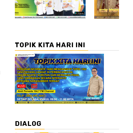
TOPIK KITA HARI INI
l
DIALOG