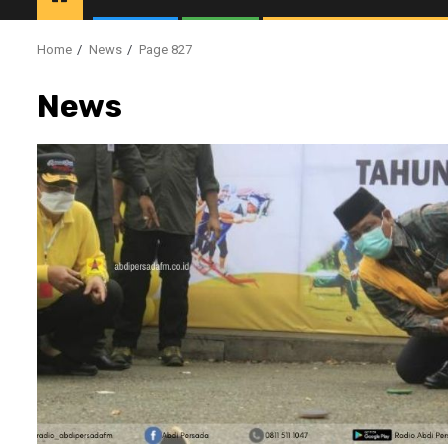
Home
News
Page 827
News