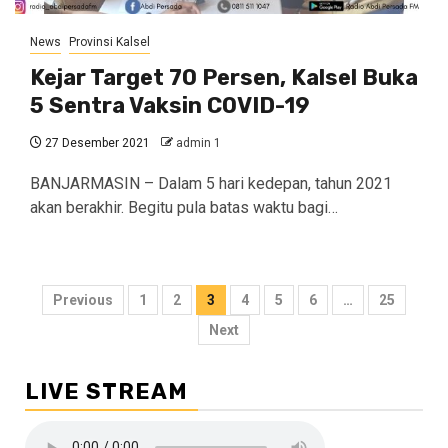
News
Provinsi Kalsel
Kejar Target 70 Persen, Kalsel Buka
5 Sentra Vaksin COVID-19
27 Desember 2021
admin 1
BANJARMASIN – Dalam 5 hari kedepan, tahun 2021
akan berakhir. Begitu pula batas waktu bagi…
Navigasi
Previous
1
2
3
4
5
6
…
25
pos
Next
LIVE STREAM