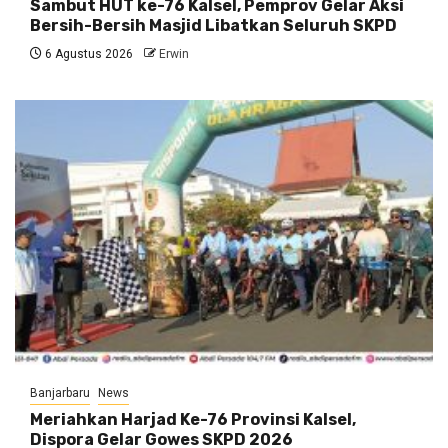
Sambut HUT ke-76 Kalsel, Pemprov Gelar Aksi
Bersih-Bersih Masjid Libatkan Seluruh SKPD
6 Agustus 2026
Erwin
Banjarbaru
News
Meriahkan Harjad Ke-76 Provinsi Kalsel,
Dispora Gelar Gowes SKPD 2026