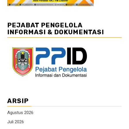
PEJABAT PENGELOLA
INFORMASI & DOKUMENTASI
ARSIP
Agustus 2026
Juli 2026