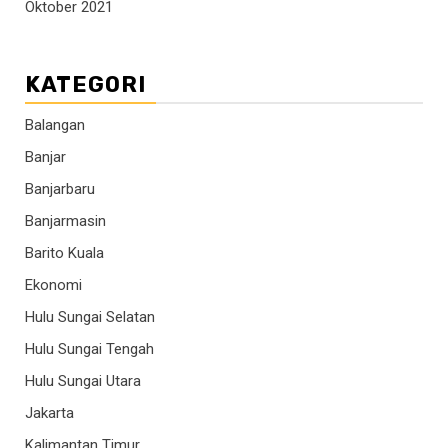
Oktober 2021
KATEGORI
Balangan
Banjar
Banjarbaru
Banjarmasin
Barito Kuala
Ekonomi
Hulu Sungai Selatan
Hulu Sungai Tengah
Hulu Sungai Utara
Jakarta
Kalimantan Timur