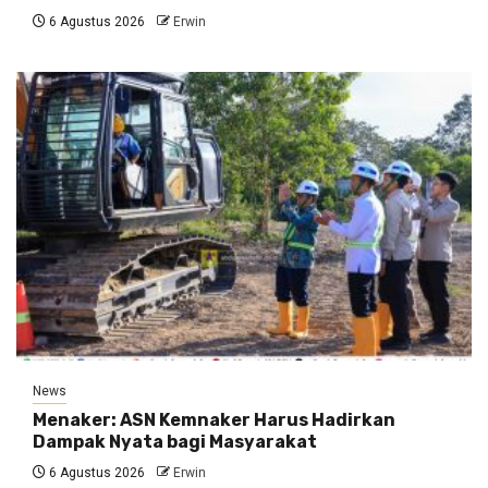
6 Agustus 2026
Erwin
News
Menaker: ASN Kemnaker Harus Hadirkan
Dampak Nyata bagi Masyarakat
6 Agustus 2026
Erwin