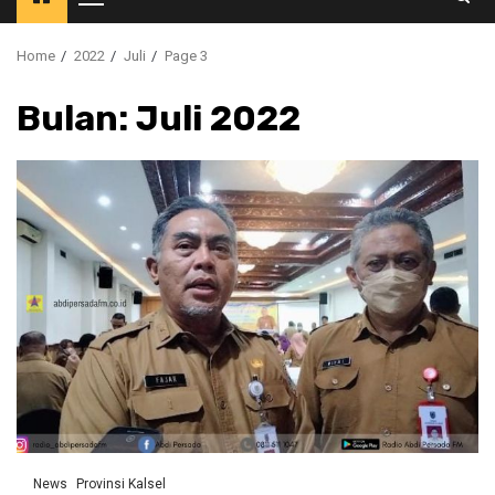
Primary
Menu
Home
2022
Juli
Page 3
Bulan:
Juli 2022
News
Provinsi Kalsel