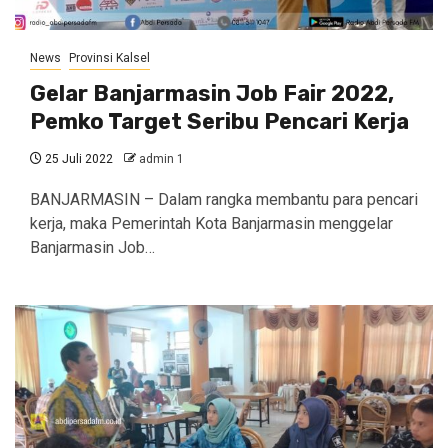
News
Provinsi Kalsel
Gelar Banjarmasin Job Fair 2022,
Pemko Target Seribu Pencari Kerja
25 Juli 2022
admin 1
BANJARMASIN – Dalam rangka membantu para pencari
kerja, maka Pemerintah Kota Banjarmasin menggelar
Banjarmasin Job…