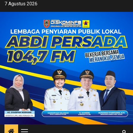
Skip
7 Agustus 2026
to
content