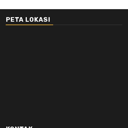
PETA LOKASI