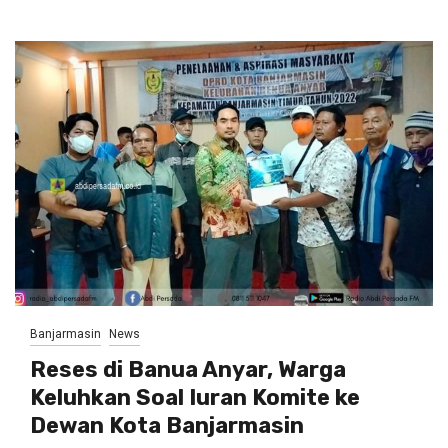
Banjarmasin
News
Reses di Banua Anyar, Warga
Keluhkan Soal Iuran Komite ke
Dewan Kota Banjarmasin