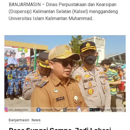
BANJARMASIN – Dinas Perpustakaan dan Kearsipan
(Dispersip) Kalimantan Selatan (Kalsel) menggandeng
Universitas Islam Kalimantan Muhammad…
Banjarmasin
News