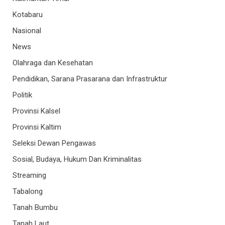
Kotabaru
Nasional
News
Olahraga dan Kesehatan
Pendidikan, Sarana Prasarana dan Infrastruktur
Politik
Provinsi Kalsel
Provinsi Kaltim
Seleksi Dewan Pengawas
Sosial, Budaya, Hukum Dan Kriminalitas
Streaming
Tabalong
Tanah Bumbu
Tanah Laut