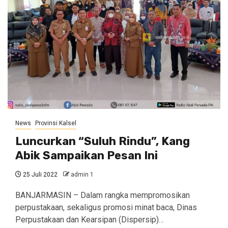
News
Provinsi Kalsel
Luncurkan “Suluh Rindu”, Kang
Abik Sampaikan Pesan Ini
25 Juli 2022
admin 1
BANJARMASIN – Dalam rangka mempromosikan
perpustakaan, sekaligus promosi minat baca, Dinas
Perpustakaan dan Kearsipan (Dispersip)…