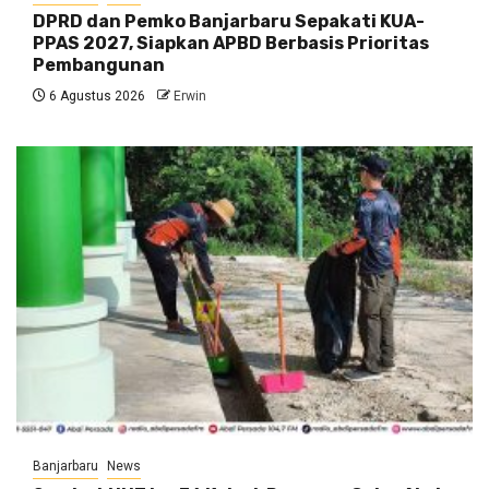
DPRD dan Pemko Banjarbaru Sepakati KUA-
PPAS 2027, Siapkan APBD Berbasis Prioritas
Pembangunan
6 Agustus 2026
Erwin
Banjarbaru
News