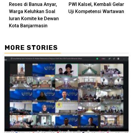
Reses di Banua Anyar,
PWI Kalsel, Kembali Gelar
Reading
Warga Keluhkan Soal
Uji Kompetensi Wartawan
Iuran Komite ke Dewan
Kota Banjarmasin
MORE STORIES