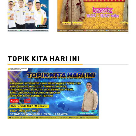
//2
//3
TOPIK KITA HARI INI