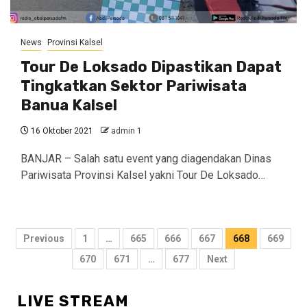
News
Provinsi Kalsel
Tour De Loksado Dipastikan Dapat
Tingkatkan Sektor Pariwisata
Banua Kalsel
16 Oktober 2021
admin 1
BANJAR – Salah satu event yang diagendakan Dinas
Pariwisata Provinsi Kalsel yakni Tour De Loksado…
Navigasi
Previous
1
…
665
666
667
668
669
pos
670
671
…
677
Next
LIVE STREAM