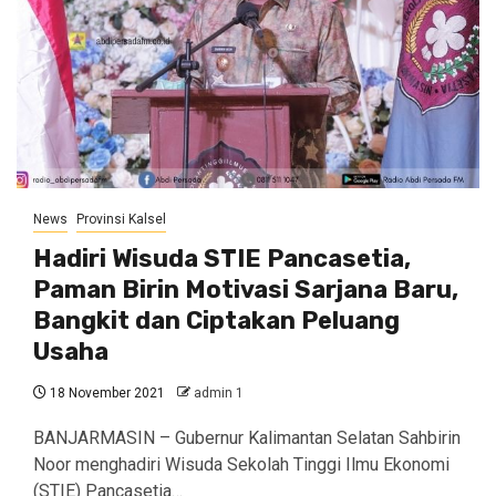
News
Provinsi Kalsel
Hadiri Wisuda STIE Pancasetia,
Paman Birin Motivasi Sarjana Baru,
Bangkit dan Ciptakan Peluang
Usaha
18 November 2021
admin 1
BANJARMASIN – Gubernur Kalimantan Selatan Sahbirin
Noor menghadiri Wisuda Sekolah Tinggi Ilmu Ekonomi
(STIE) Pancasetia…