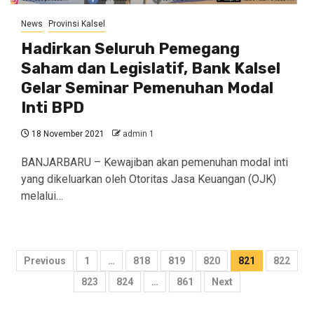
News
Provinsi Kalsel
Hadirkan Seluruh Pemegang
Saham dan Legislatif, Bank Kalsel
Gelar Seminar Pemenuhan Modal
Inti BPD
18 November 2021
admin 1
BANJARBARU – Kewajiban akan pemenuhan modal inti
yang dikeluarkan oleh Otoritas Jasa Keuangan (OJK)
melalui…
Navigasi
Previous
1
…
818
819
820
821
822
pos
823
824
…
861
Next