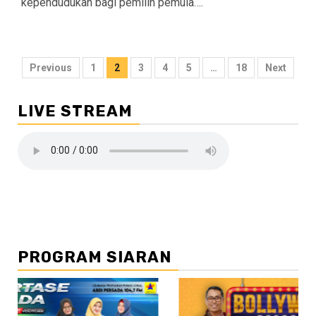
kependudukan bagi pemilih pemula….
Navigasi
Previous
1
2
3
4
5
…
18
Next
pos
LIVE STREAM
PROGRAM SIARAN