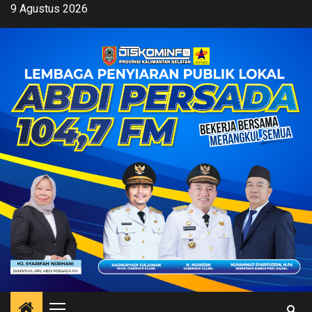
Skip
9 Agustus 2026
to
content