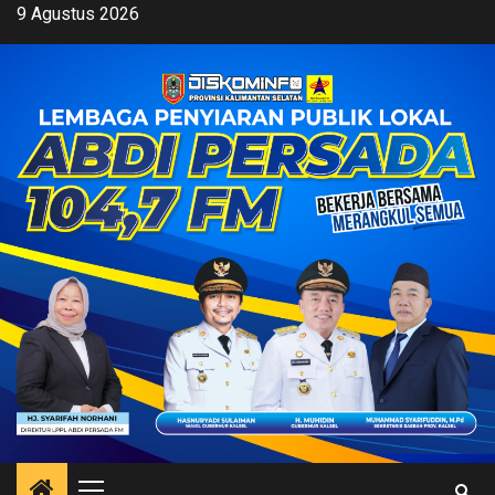
Skip
9 Agustus 2026
to
content