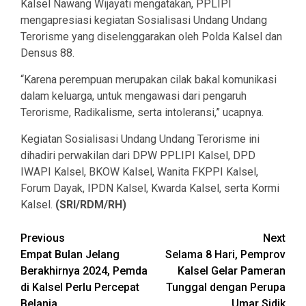
Kalsel Nawang Wijayati mengatakan, PPLIPI
mengapresiasi kegiatan Sosialisasi Undang Undang
Terorisme yang diselenggarakan oleh Polda Kalsel dan
Densus 88.
“Karena perempuan merupakan cilak bakal komunikasi
dalam keluarga, untuk mengawasi dari pengaruh
Terorisme, Radikalisme, serta intoleransi,” ucapnya.
Kegiatan Sosialisasi Undang Undang Terorisme ini
dihadiri perwakilan dari DPW PPLIPI Kalsel, DPD
IWAPI Kalsel, BKOW Kalsel, Wanita FKPPI Kalsel,
Forum Dayak, IPDN Kalsel, Kwarda Kalsel, serta Kormi
Kalsel.
(SRI/RDM/RH)
Continue
Previous
Next
Empat Bulan Jelang
Selama 8 Hari, Pemprov
Reading
Berakhirnya 2024, Pemda
Kalsel Gelar Pameran
di Kalsel Perlu Percepat
Tunggal dengan Perupa
Belanja
Umar Sidik