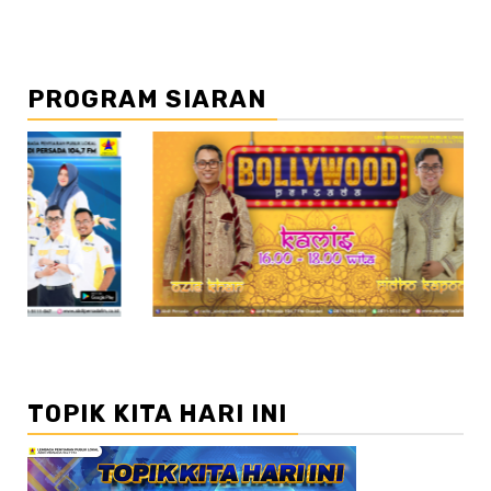
PROGRAM SIARAN
//2
//3
TOPIK KITA HARI INI