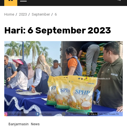
Primary
Menu
Home
2023
September
6
Hari:
6 September 2023
Banjarmasin
News