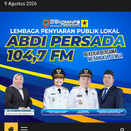
Skip
9 Agustus 2026
to
content