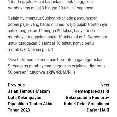
“Denda pajak akan dihapuskan untuk tunggakan
pembayaran mulai 3 hingga 20 tahun,” paparnya.
Selain itu, menurut Subhan, akan ada pengurangan
beban pajak yang harus dilunasi wajib pajak. Contohnya
untuk tunggakan 11 hingga 20 tahun, hanya perlu
membayar tunggakan pajak 10 tahun plus 1. Sementara
untuk tunggakan 5 sampai 10 tahun, hanya perlu
membayar 5 tahun plus 1.
“Bea balik nama kendaraan bermotor juga digratiskan.
Sedangkan pembayaran tunggakan pajaknya dipotong
50 persen,” tutupnya.
(RIW/RDM/RH)
Continue
Previous
Next
Jalan Tembus Makam
Kemenparekraf RI
Reading
Datu Kelampayan
Bekerjasama Pemprov
Dipastikan Tuntas Akhir
Kalsel Gelar Sosialisasi
Tahun 2023
Daftar HAKI