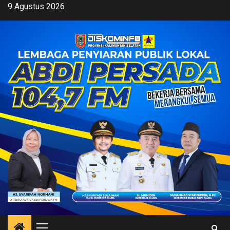
Skip
9 Agustus 2026
to
content