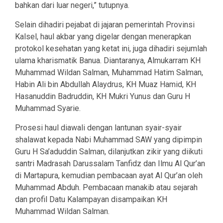
bahkan dari luar negeri,” tutupnya.
Selain dihadiri pejabat di jajaran pemerintah Provinsi
Kalsel, haul akbar yang digelar dengan menerapkan
protokol kesehatan yang ketat ini, juga dihadiri sejumlah
ulama kharismatik Banua. Diantaranya, Almukarram KH
Muhammad Wildan Salman, Muhammad Hatim Salman,
Habin Ali bin Abdullah Alaydrus, KH Muaz Hamid, KH
Hasanuddin Badruddin, KH Mukri Yunus dan Guru H
Muhammad Syarie.
Prosesi haul diawali dengan lantunan syair-syair
shalawat kepada Nabi Muhammad SAW yang dipimpin
Guru H Sa’aduddin Salman, dilanjutkan zikir yang diikuti
santri Madrasah Darussalam Tanfidz dan Ilmu Al Qur’an
di Martapura, kemudian pembacaan ayat Al Qur’an oleh
Muhammad Abduh. Pembacaan manakib atau sejarah
dan profil Datu Kalampayan disampaikan KH
Muhammad Wildan Salman.