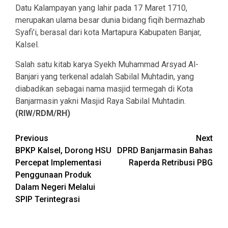
Datu Kalampayan yang lahir pada 17 Maret 1710,
merupakan ulama besar dunia bidang fiqih bermazhab
Syafi’i, berasal dari kota Martapura Kabupaten Banjar,
Kalsel.
Salah satu kitab karya Syekh Muhammad Arsyad Al-
Banjari yang terkenal adalah Sabilal Muhtadin, yang
diabadikan sebagai nama masjid termegah di Kota
Banjarmasin yakni Masjid Raya Sabilal Muhtadin.
(RIW/RDM/RH)
Continue
Previous
Next
BPKP Kalsel, Dorong HSU
DPRD Banjarmasin Bahas
Reading
Percepat Implementasi
Raperda Retribusi PBG
Penggunaan Produk
Dalam Negeri Melalui
SPIP Terintegrasi