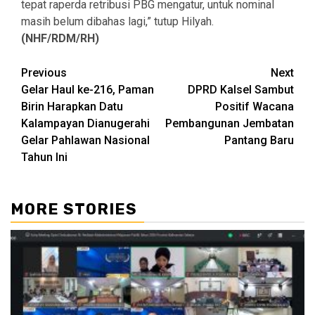
tepat raperda retribusi PBG mengatur, untuk nominal
masih belum dibahas lagi,” tutup Hilyah.
(NHF/RDM/RH)
Continue
Previous
Next
Gelar Haul ke-216, Paman
DPRD Kalsel Sambut
Reading
Birin Harapkan Datu
Positif Wacana
Kalampayan Dianugerahi
Pembangunan Jembatan
Gelar Pahlawan Nasional
Pantang Baru
Tahun Ini
MORE STORIES