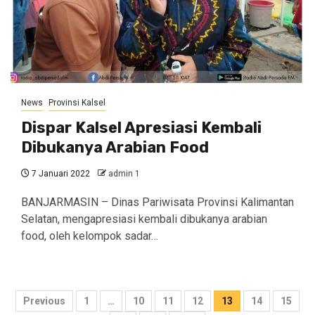
News
Provinsi Kalsel
Dispar Kalsel Apresiasi Kembali
Dibukanya Arabian Food
7 Januari 2022
admin 1
BANJARMASIN – Dinas Pariwisata Provinsi Kalimantan
Selatan, mengapresiasi kembali dibukanya arabian
food, oleh kelompok sadar…
Navigasi
Previous
1
…
10
11
12
13
14
15