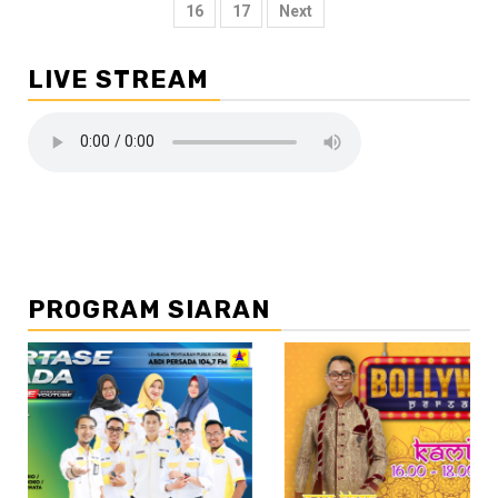
pos
16
17
Next
LIVE STREAM
PROGRAM SIARAN
//2
/