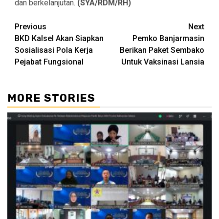
dan berkelanjutan.
(SYA/RDM/RH)
Continue
Previous
Next
BKD Kalsel Akan Siapkan
Pemko Banjarmasin
Reading
Sosialisasi Pola Kerja
Berikan Paket Sembako
Pejabat Fungsional
Untuk Vaksinasi Lansia
MORE STORIES