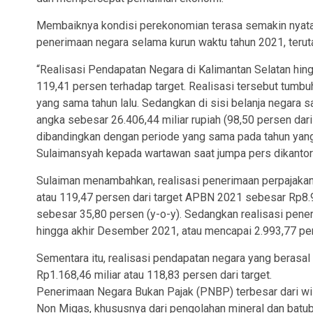
Membaiknya kondisi perekonomian terasa semakin nyata
penerimaan negara selama kurun waktu tahun 2021, terut
“Realisasi Pendapatan Negara di Kalimantan Selatan hin
119,41 persen terhadap target. Realisasi tersebut tumbuh
yang sama tahun lalu. Sedangkan di sisi belanja negara
angka sebesar 26.406,44 miliar rupiah (98,50 persen dar
dibandingkan dengan periode yang sama pada tahun yang l
Sulaimansyah kepada wartawan saat jumpa pers dikantor
Sulaiman menambahkan, realisasi penerimaan perpajakan
atau 119,47 persen dari target APBN 2021 sebesar Rp8.9
sebesar 35,80 persen (y-o-y). Sedangkan realisasi pene
hingga akhir Desember 2021, atau mencapai 2.993,77 pers
Sementara itu, realisasi pendapatan negara yang berasal
Rp1.168,46 miliar atau 118,83 persen dari target.
Penerimaan Negara Bukan Pajak (PNBP) terbesar dari wi
Non Migas, khususnya dari pengolahan mineral dan batub