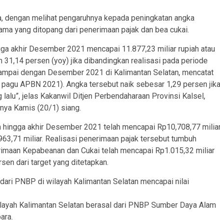
, dengan melihat pengaruhnya kepada peningkatan angka
ama yang ditopang dari penerimaan pajak dan bea cukai.
gga akhir Desember 2021 mencapai 11.877,23 miliar rupiah atau
 31,14 persen (yoy) jika dibandingkan realisasi pada periode
 sampai dengan Desember 2021 di Kalimantan Selatan, mencatat
i pagu APBN 2021). Angka tersebut naik sebesar 1,29 persen jik
alu”, jelas Kakanwil Ditjen Perbendaharaan Provinsi Kalsel,
nya Kamis (20/1) siang.
 hingga akhir Desember 2021 telah mencapai Rp10,708,77 milia
63,71 miliar. Realisasi penerimaan pajak tersebut tumbuh
rimaan Kepabeanan dan Cukai telah mencapai Rp1.015,32 miliar
en dari target yang ditetapkan.
 dari PNBP di wilayah Kalimantan Selatan mencapai nilai
layah Kalimantan Selatan berasal dari PNBP Sumber Daya Alam
ara.