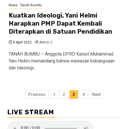
News
Tanah Bumbu
Kuatkan Ideologi, Yani Helmi
Harapkan PMP Dapat Kembali
Diterapkan di Satuan Pendidikan
8 April 2022
Admin 2
TANAH BUMBU – Anggota DPRD Kalsel Muhammad
Yani Helmi memandang bahwa wawasan kebangsaan
dan Ideologi…
Navigasi
Previous
1
2
3
4
Next
pos
LIVE STREAM