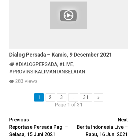
Dialog Persada – Kamis, 9 Desember 2021
#DIALOGPERSADA
,
#LIVE
,
#PROVINSIKALIMANTANSELATAN
283 views
1
2
3
…
31
»
Page 1 of 31
Continue
Previous
Next
Reportase Persada Pagi –
Berita Indonesia Live –
Reading
Selasa, 15 Juni 2021
Rabu, 16 Juni 2021