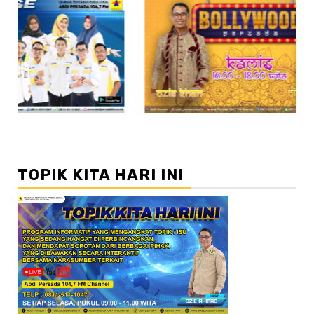
//2
//
TOPIK KITA HARI INI