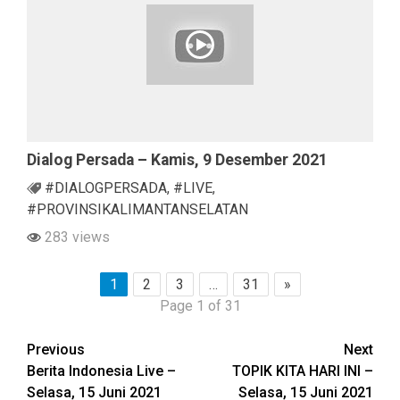
Dialog Persada – Kamis, 9 Desember 2021
#DIALOGPERSADA
,
#LIVE
,
#PROVINSIKALIMANTANSELATAN
283 views
1
2
3
…
31
»
Page 1 of 31
Continue
Previous
Next
Berita Indonesia Live –
TOPIK KITA HARI INI –
Reading
Selasa, 15 Juni 2021
Selasa, 15 Juni 2021