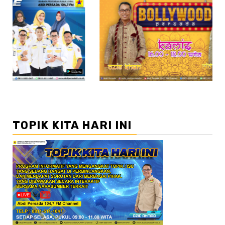
//2
//3
TOPIK KITA HARI INI