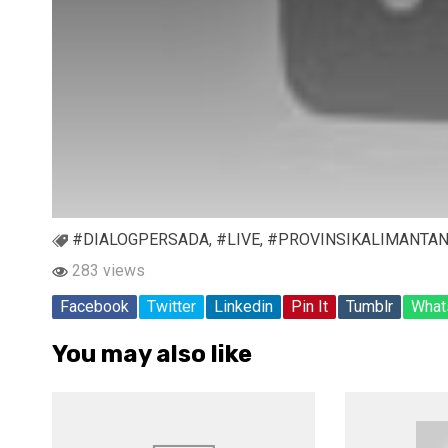
#DIALOGPERSADA
,
#LIVE
,
#PROVINSIKALIMANTA
283 views
Facebook
Twitter
Linkedin
Pin It
Tumblr
What
You may also like