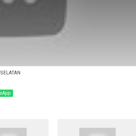
NSELATAN
sApp