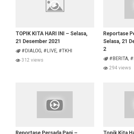
TOPIK KITA HARI INI – Selasa,
Reportase P
21 Desember 2021
Selasa, 21 
2
#DIALOG
,
#LIVE
,
#TKHI
#BERITA
,
#
312 views
294 views
Reportase Persada Pagi –
Topik Kita Ha