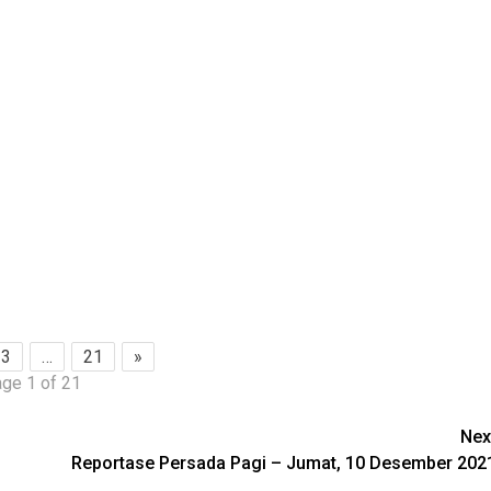
3
…
21
»
ge 1 of 21
Nex
Reportase Persada Pagi – Jumat, 10 Desember 202