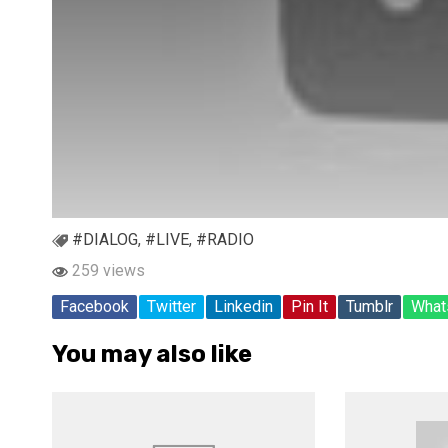
#DIALOG
,
#LIVE
,
#RADIO
259 views
Facebook
Twitter
Linkedin
Pin It
Tumblr
What
You may also like