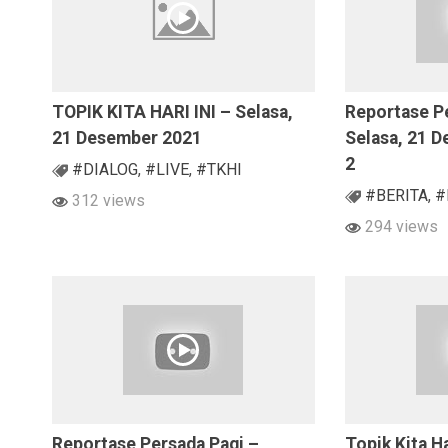
TOPIK KITA HARI INI – Selasa,
Reportase P
21 Desember 2021
Selasa, 21 
2
#DIALOG
,
#LIVE
,
#TKHI
#BERITA
,
#
312 views
294 views
Reportase Persada Pagi –
Topik Kita Ha