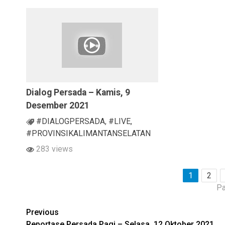
Dialog Persada – Kamis, 9
Desember 2021
#DIALOGPERSADA
,
#LIVE
,
#PROVINSIKALIMANTANSELATAN
283 views
1
2
Pa
Continue
Previous
Reportase Persada Pagi – Selasa, 12 Oktober 2021