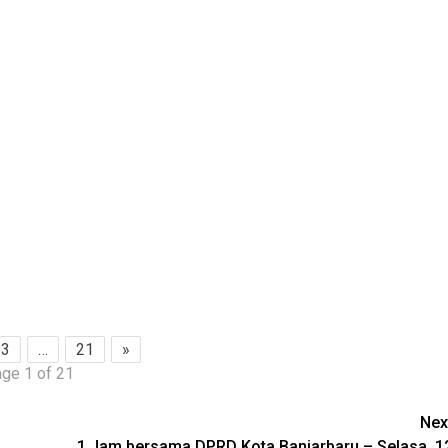
3
…
21
»
ge 1 of 21
Nex
1 Jam bersama DPRD Kota Banjarbaru – Selasa, 1