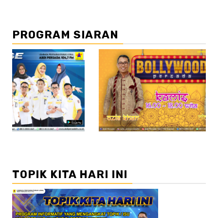
PROGRAM SIARAN
//2
//3
TOPIK KITA HARI INI