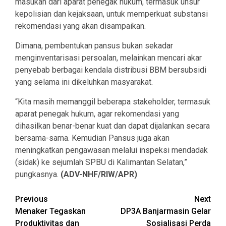
masukan dari aparat penegak hukum, termasuk unsur
kepolisian dan kejaksaan, untuk memperkuat substansi
rekomendasi yang akan disampaikan.
Dimana, pembentukan pansus bukan sekadar
menginventarisasi persoalan, melainkan mencari akar
penyebab berbagai kendala distribusi BBM bersubsidi
yang selama ini dikeluhkan masyarakat.
“Kita masih memanggil beberapa stakeholder, termasuk
aparat penegak hukum, agar rekomendasi yang
dihasilkan benar-benar kuat dan dapat dijalankan secara
bersama-sama. Kemudian Pansus juga akan
meningkatkan pengawasan melalui inspeksi mendadak
(sidak) ke sejumlah SPBU di Kalimantan Selatan,”
pungkasnya.
(ADV-NHF/RIW/APR)
Continue
Previous
Next
Menaker Tegaskan
DP3A Banjarmasin Gelar
Reading
Produktivitas dan
Sosialisasi Perda