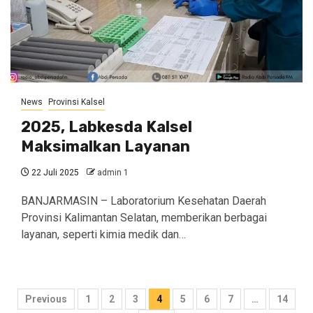
News
Provinsi Kalsel
2025, Labkesda Kalsel
Maksimalkan Layanan
22 Juli 2025
admin 1
BANJARMASIN – Laboratorium Kesehatan Daerah
Provinsi Kalimantan Selatan, memberikan berbagai
layanan, seperti kimia medik dan…
Navigasi
Previous
1
2
3
4
5
6
7
…
14