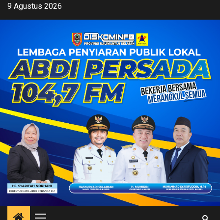
Skip
9 Agustus 2026
to
content