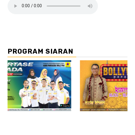
PROGRAM SIARAN
//2
/