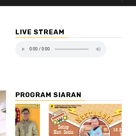
LIVE STREAM
PROGRAM SIARAN
//3
//4 //5