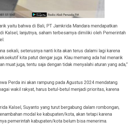
narik yaitu bahwa di Bali, PT Jamkrida Mandara mendapatkan
i Kalsel, lanjutnya, saham terbesarnya dimiliki oleh Pemerintah
el.
una sekali, seterusnya nanti kita akan terus dalami lagi karena
 eksekutif kita patut dengar juga. Klau memang ada hal menarik
n muat juga, tentu saja dengan tidak menyalahi aturan yang ada,”
ahwa Perda ini akan rampung pada Agustus 2024 mendatang.
agai wakil rakyat, harus betul-betul menjadi prioritas, karena
rida Kalsel, Suyanto yang turut bergabung dalam rombongan,
enambahan modal ke kabupaten/kota, akan tetapi karena
hirnya pemerintah kabupaten/kota belum bisa menerima.