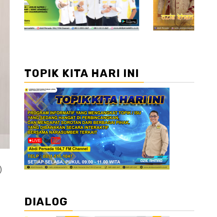
TOPIK KITA HARI INI
)
DIALOG