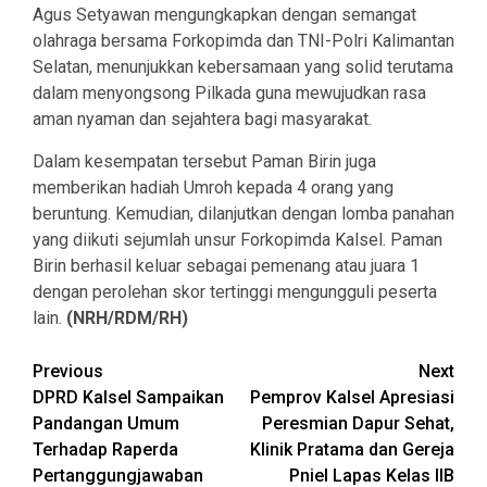
Agus Setyawan mengungkapkan dengan semangat
olahraga bersama Forkopimda dan TNI-Polri Kalimantan
Selatan, menunjukkan kebersamaan yang solid terutama
dalam menyongsong Pilkada guna mewujudkan rasa
aman nyaman dan sejahtera bagi masyarakat.
Dalam kesempatan tersebut Paman Birin juga
memberikan hadiah Umroh kepada 4 orang yang
beruntung. Kemudian, dilanjutkan dengan lomba panahan
yang diikuti sejumlah unsur Forkopimda Kalsel. Paman
Birin berhasil keluar sebagai pemenang atau juara 1
dengan perolehan skor tertinggi mengungguli peserta
lain.
(NRH/RDM/RH)
Continue
Previous
Next
DPRD Kalsel Sampaikan
Pemprov Kalsel Apresiasi
Reading
Pandangan Umum
Peresmian Dapur Sehat,
Terhadap Raperda
Klinik Pratama dan Gereja
Pertanggungjawaban
Pniel Lapas Kelas IIB