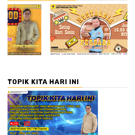
//3
//4 //5
TOPIK KITA HARI INI