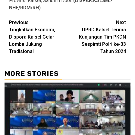
Provinsi Kalsel, Sahbirin Noor.
(DISPAR.KALSEL-
NHF/RDM/RH)
Continue
Previous
Next
Tingkatkan Ekonomi,
DPRD Kalsel Terima
Reading
Dispora Kalsel Gelar
Kunjungan Tim PKDN
Lomba Jukung
Sespimti Polri ke-33
Tradisional
Tahun 2024
MORE STORIES