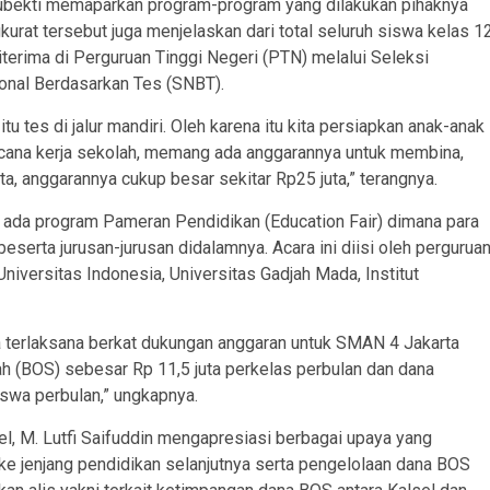
ubekti memaparkan program-program yang dilakukan pihaknya
rat tersebut juga menjelaskan dari total seluruh siswa kelas 1
diterima di Perguruan Tinggi Negeri (PTN) melalui Seleksi
onal Berdasarkan Tes (SNBT).
u tes di jalur mandiri. Oleh karena itu kita persiapkan anak-anak
encana kerja sekolah, memang ada anggarannya untuk membina,
, anggarannya cukup besar sekitar Rp25 juta,” terangnya.
 ada program Pameran Pendidikan (Education Fair) dimana para
eserta jurusan-jurusan didalamnya. Acara ini diisi oleh pergurua
iversitas Indonesia, Universitas Gadjah Mada, Institut
terlaksana berkat dukungan anggaran untuk SMAN 4 Jakarta
h (BOS) sebesar Rp 11,5 juta perkelas perbulan dan dana
swa perbulan,” ungkapnya.
l, M. Lutfi Saifuddin mengapresiasi berbagai upaya yang
e jenjang pendidikan selanjutnya serta pengelolaan dana BOS