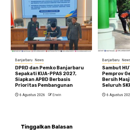
Banjarbaru
News
Banjarbaru
New
DPRD dan Pemko Banjarbaru
Sambut HUT
Sepakati KUA-PPAS 2027,
Pemprov Gel
Siapkan APBD Berbasis
Bersih Masj
Prioritas Pembangunan
Seluruh SK
6 Agustus 2026
Erwin
6 Agustus 20
Tinggalkan Balasan