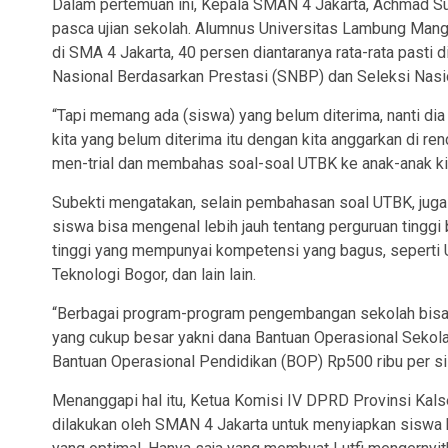
Dalam pertemuan ini, Kepala SMAN 4 Jakarta, Achmad S
pasca ujian sekolah. Alumnus Universitas Lambung Mangku
di SMA 4 Jakarta, 40 persen diantaranya rata-rata pasti 
Nasional Berdasarkan Prestasi (SNBP) dan Seleksi Nasi
“Tapi memang ada (siswa) yang belum diterima, nanti dia it
kita yang belum diterima itu dengan kita anggarkan di r
men-trial dan membahas soal-soal UTBK ke anak-anak kita
Subekti mengatakan, selain pembahasan soal UTBK, juga
siswa bisa mengenal lebih jauh tentang perguruan tinggi b
tinggi yang mempunyai kompetensi yang bagus, seperti Un
Teknologi Bogor, dan lain lain.
“Berbagai program-program pengembangan sekolah bisa 
yang cukup besar yakni dana Bantuan Operasional Sekola
Bantuan Operasional Pendidikan (BOP) Rp500 ribu per si
Menanggapi hal itu, Ketua Komisi IV DPRD Provinsi Kalse
dilakukan oleh SMAN 4 Jakarta untuk menyiapkan siswa k