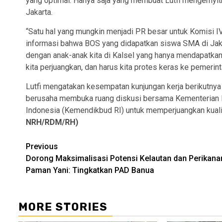
yang optimal. Hanya saja yang membuat Lutfi mengernyitk
Jakarta.
“Satu hal yang mungkin menjadi PR besar untuk Komisi IV
informasi bahwa BOS yang didapatkan siswa SMA di Jakar
dengan anak-anak kita di Kalsel yang hanya mendapatkan 
kita perjuangkan, dan harus kita protes keras ke pemerint
Lutfi mengatakan kesempatan kunjungan kerja berikutnya
berusaha membuka ruang diskusi bersama Kementerian Pe
Indonesia (Kemendikbud RI) untuk memperjuangkan kualita
NRH/RDM/RH)
Continue
Previous
Dorong Maksimalisasi Potensi Kelautan dan Perikana
Reading
Paman Yani: Tingkatkan PAD Banua
MORE STORIES