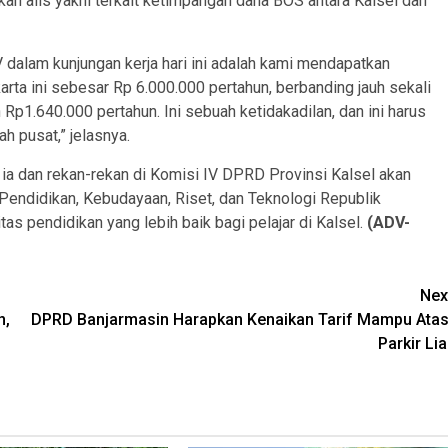
an alis yakni terkait ketimpangan dana BOS antara Kalsel dan
 dalam kunjungan kerja hari ini adalah kami mendapatkan
ta ini sebesar Rp 6.000.000 pertahun, berbanding jauh sekali
Rp1.640.000 pertahun. Ini sebuah ketidakadilan, dan ini harus
ah pusat,” jelasnya.
 ia dan rekan-rekan di Komisi IV DPRD Provinsi Kalsel akan
ndidikan, Kebudayaan, Riset, dan Teknologi Republik
s pendidikan yang lebih baik bagi pelajar di Kalsel.
(ADV-
Nex
n,
DPRD Banjarmasin Harapkan Kenaikan Tarif Mampu Atas
Parkir Lia