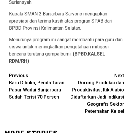
Suriansyah.
Kepala SMAN 2 Banjarbaru Saryono mengupkan
apresiasi dan terima kasih atas progran SPAB dari
BPBD Provinsi Kalimantan Selatan.
Menurunya program ini sangat membantu para guru dan
siswa untuk meningkatkan pengetahuan mitigasi
bencana terutana gempa bumi.
(BPBD.KALSEL-
RDM/RH)
Continue
Previous
Next
Baru Dibuka, Pendaftaran
Dorong Produksi dan
Reading
Pasar Wadai Banjarbaru
Produktivitas, Itik Alabio
Sudah Terisi 70 Persen
Didaftarkan Jadi Indikasi
Geografis Sektor
Peternakan Kalsel