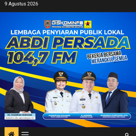
Skip
9 Agustus 2026
to
content