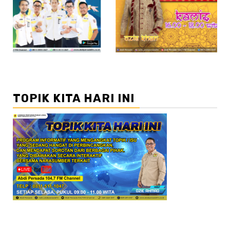
//2
//3
TOPIK KITA HARI INI