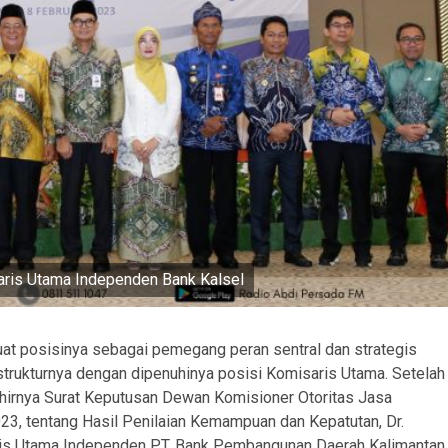
saris Utama Independen Bank Kalsel
t posisinya sebagai pemegang peran sentral dan strategis
rukturnya dengan dipenuhinya posisi Komisaris Utama. Setelah
lahirnya Surat Keputusan Dewan Komisioner Otoritas Jasa
3, tentang Hasil Penilaian Kemampuan dan Kepatutan, Dr.
ris Utama Independen PT. Bank Pembangunan Daerah Kalimantan