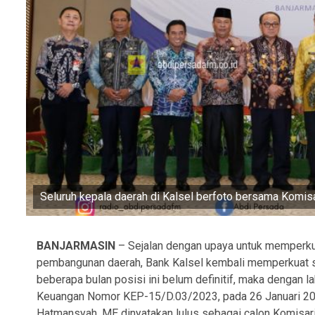
Seluruh kepala daerah di Kalsel berfoto bersama Komi
BANJARMASIN
– Sejalan dengan upaya untuk memperkua
pembangunan daerah, Bank Kalsel kembali memperkuat st
beberapa bulan posisi ini belum definitif, maka dengan 
Keuangan Nomor KEP-15/D.03/2023, pada 26 Januari 202
Hatmansyah, ME dinyatakan lulus sebagai calon Komisa