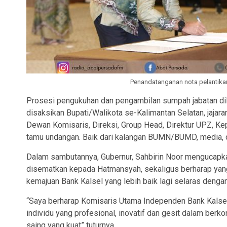
Penandatanganan nota pelantika
Prosesi pengukuhan dan pengambilan sumpah jabatan dila
disaksikan Bupati/Walikota se-Kalimantan Selatan, jajar
Dewan Komisaris, Direksi, Group Head, Direktur UPZ, Ke
tamu undangan. Baik dari kalangan BUMN/BUMD, media, dan
Dalam sambutannya, Gubernur, Sahbirin Noor mengucapk
disematkan kepada Hatmansyah, sekaligus berharap yan
kemajuan Bank Kalsel yang lebih baik lagi selaras den
“Saya berharap Komisaris Utama Independen Bank Kalse
individu yang profesional, inovatif dan gesit dalam berko
saing yang kuat” tuturnya.