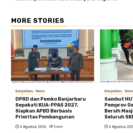
MORE STORIES
Banjarbaru
News
Banjarbaru
New
DPRD dan Pemko Banjarbaru
Sambut HUT
Sepakati KUA-PPAS 2027,
Pemprov Gel
Siapkan APBD Berbasis
Bersih Masj
Prioritas Pembangunan
Seluruh SK
6 Agustus 2026
Erwin
6 Agustus 20