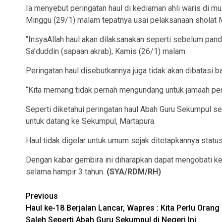
Ia menyebut peringatan haul di kediaman ahli waris di 
Minggu (29/1) malam tepatnya usai pelaksanaan sholat 
“InsyaAllah haul akan dilaksanakan seperti sebelum pande
Sa’duddin (sapaan akrab), Kamis (26/1) malam.
Peringatan haul disebutkannya juga tidak akan dibatasi 
“Kita memang tidak pernah mengundang untuk jamaah peremp
Seperti diketahui peringatan haul Abah Guru Sekumpul s
untuk datang ke Sekumpul, Martapura.
Haul tidak digelar untuk umum sejak ditetapkannya stat
Dengan kabar gembira ini diharapkan dapat mengobati k
selama hampir 3 tahun.
(SYA/RDM/RH)
Continue
Previous
Haul ke-18 Berjalan Lancar, Wapres : Kita Perlu Orang
Reading
Saleh Seperti Abah Guru Sekumpul di Negeri Ini