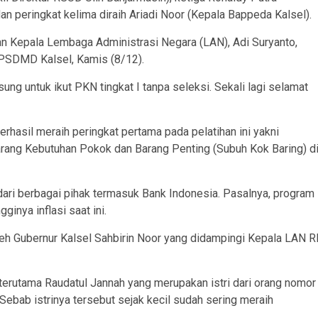
an peringkat kelima diraih Ariadi Noor (Kepala Bappeda Kalsel).
n Kepala Lembaga Administrasi Negara (LAN), Adi Suryanto,
BPSDMD Kalsel, Kamis (8/12).
ung untuk ikut PKN tingkat I tanpa seleksi. Sekali lagi selamat
rhasil meraih peringkat pertama pada pelatihan ini yakni
Barang Kebutuhan Pokok dan Barang Penting (Subuh Kok Baring) d
dari berbagai pihak termasuk Bank Indonesia. Pasalnya, program
ginya inflasi saat ini.
h Gubernur Kalsel Sahbirin Noor yang didampingi Kepala LAN RI
erutama Raudatul Jannah yang merupakan istri dari orang nomor
. Sebab istrinya tersebut sejak kecil sudah sering meraih