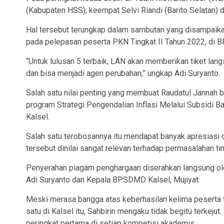
(Kabupaten HSS), keempat Selvi Riandi (Barito Selatan) d
Hal tersebut terungkap dalam sambutan yang disampaika
pada pelepasan peserta PKN Tingkat II Tahun 2022, di 
“Untuk lulusan 5 terbaik, LAN akan memberikan tiket langs
dan bisa menjadi agen perubahan,” ungkap Adi Suryanto.
Salah satu nilai penting yang membuat Raudatul Jannah be
program Strategi Pengendalian Inflasi Melalui Subsidi 
Kalsel.
Salah satu terobosannya itu mendapat banyak apresiasi 
tersebut dinilai sangat relevan terhadap permasalahan ting
Penyerahan piagam penghargaan diserahkan langsung ole
Adi Suryanto dan Kepala BPSDMD Kalsel, Mujiyat.
Meski merasa bangga atas keberhasilan kelima peserta t
satu di Kalsel itu, Sahbirin mengaku tidak begitu terkejut
peringkat pertama di setiap kompetisi akademis.