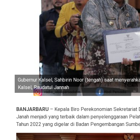
Gubernur Kalsel, Sahbirin Noor (tengah) saat menyerah
Kalsel, Raudatul Jannah
BANJARBARU
– Kepala Biro Perekonomian Sekretariat D
Janah menjadi yang terbaik dalam penyelenggaraan Pela
Tahun 2022 yang digelar di Badan Pengembangan Sumbe