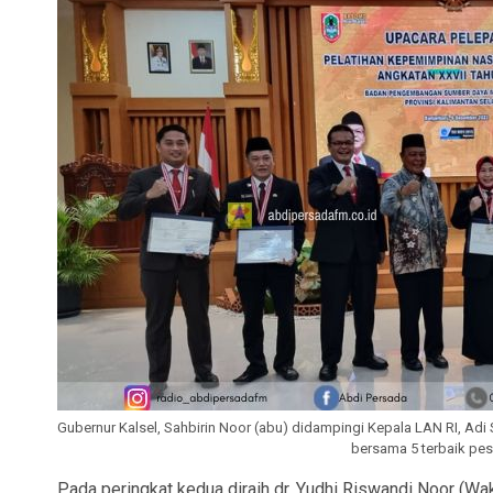
Gubernur Kalsel, Sahbirin Noor (abu) didampingi Kepala LAN RI, Adi 
bersama 5 terbaik pe
Pada peringkat kedua diraih dr. Yudhi Riswandi Noor (Wak