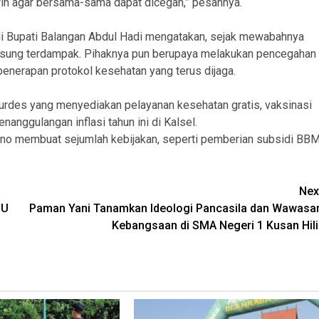
Birin agar bersama-sama dapat dicegah,” pesannya.
li Bupati Balangan Abdul Hadi mengatakan, sejak mewabahnya
sung terdampak. Pihaknya pun berupaya melakukan pencegahan
penerapan protokol kesehatan yang terus dijaga.
rdes yang menyediakan pelayanan kesehatan gratis, vaksinasi
nggulangan inflasi tahun ini di Kalsel.
tikno membuat sejumlah kebijakan, seperti pemberian subsidi BB
Nex
SU
Paman Yani Tanamkan Ideologi Pancasila dan Wawasa
Kebangsaan di SMA Negeri 1 Kusan Hili