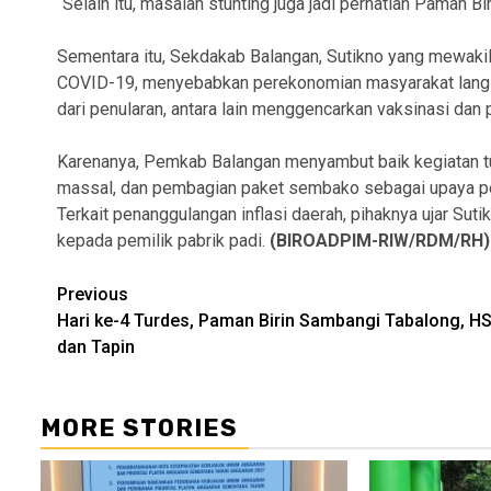
“Selain itu, masalah stunting juga jadi perhatian Paman 
Sementara itu, Sekdakab Balangan, Sutikno yang mewaki
COVID-19, menyebabkan perekonomian masyarakat lang
dari penularan, antara lain menggencarkan vaksinasi dan 
Karenanya, Pemkab Balangan menyambut baik kegiatan tu
massal, dan pembagian paket sembako sebagai upaya pena
Terkait penanggulangan inflasi daerah, pihaknya ujar Su
kepada pemilik pabrik padi.
(BIROADPIM-RIW/RDM/RH)
Continue
Previous
Hari ke-4 Turdes, Paman Birin Sambangi Tabalong, H
Reading
dan Tapin
MORE STORIES