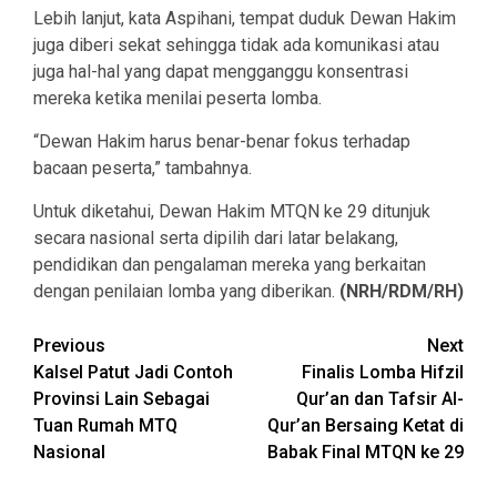
Lebih lanjut, kata Aspihani, tempat duduk Dewan Hakim
juga diberi sekat sehingga tidak ada komunikasi atau
juga hal-hal yang dapat mengganggu konsentrasi
mereka ketika menilai peserta lomba.
“Dewan Hakim harus benar-benar fokus terhadap
bacaan peserta,” tambahnya.
Untuk diketahui, Dewan Hakim MTQN ke 29 ditunjuk
secara nasional serta dipilih dari latar belakang,
pendidikan dan pengalaman mereka yang berkaitan
dengan penilaian lomba yang diberikan.
(NRH/RDM/RH)
Continue
Previous
Next
Kalsel Patut Jadi Contoh
Finalis Lomba Hifzil
Reading
Provinsi Lain Sebagai
Qur’an dan Tafsir Al-
Tuan Rumah MTQ
Qur’an Bersaing Ketat di
Nasional
Babak Final MTQN ke 29