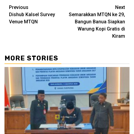
Continue
Previous
Next
Dishub Kalsel Survey
Semarakkan MTQN ke 29,
Reading
Venue MTQN
Bangun Banua Siapkan
Warung Kopi Gratis di
Kiram
MORE STORIES