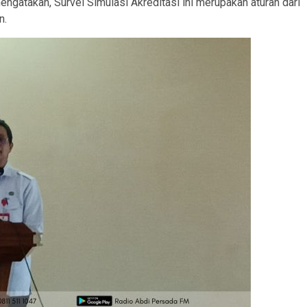
ngatakan, Survei Simulasi Akreditasi ini merupakan aturan dari
n.