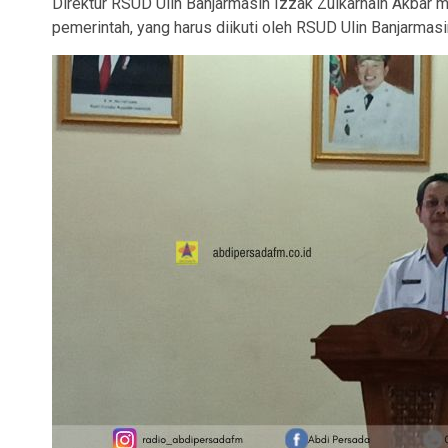
Direktur RSUD Ulin Banjarmasin Izzak Zulkarnain Akbar me
pemerintah, yang harus diikuti oleh RSUD Ulin Banjarmasi