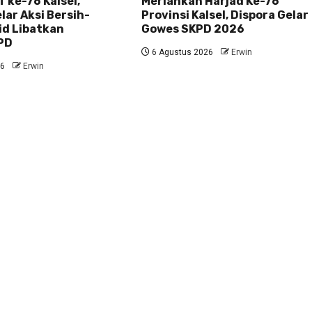
 ke-76 Kalsel,
Meriahkan Harjad Ke-76
ar Aksi Bersih-
Provinsi Kalsel, Dispora Gelar
id Libatkan
Gowes SKPD 2026
PD
6 Agustus 2026
Erwin
26
Erwin