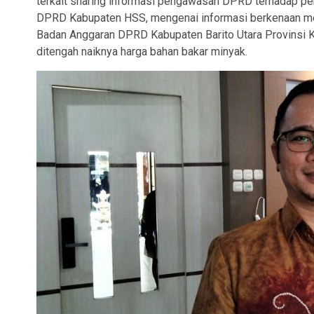
terkait sharing informasi pengawasan DPRD terhadap per
DPRD Kabupaten HSS, mengenai informasi berkenaan me
Badan Anggaran DPRD Kabupaten Barito Utara Provinsi K
ditengah naiknya harga bahan bakar minyak.