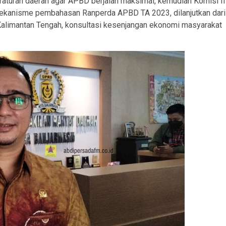
aturan daerah agar APBD berjalan maksimal, kemudian Komisi II
kanisme pembahasan Ranperda APBD TA 2023, dilanjutkan dari
alimantan Tengah, konsultasi kesenjangan ekonomi masyarakat