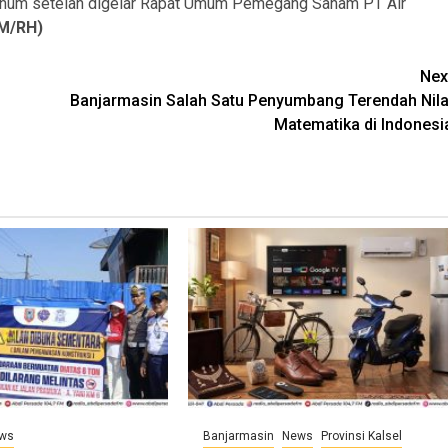
r minum setelah digelar Rapat Umum Pemegang Saham PT Air
M/RH)
Nex
Banjarmasin Salah Satu Penyumbang Terendah Nila
Matematika di Indonesi
ws
Banjarmasin
News
Provinsi Kalsel