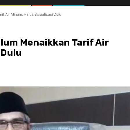
if Air Minum, Harus Sosialisasi Dulu
lum Menaikkan Tarif Air
 Dulu
//1