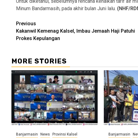
Untuk diketahui, sebelumnya rencana kenaikan tarif ai
Minum Bandarmasih, pada akhir bulan Juni lalu.
(NHF/RD
Continue
Previous
Kakanwil Kemenag Kalsel, Imbau Jemaah Haji Patuhi
Reading
Prokes Kepulangan
MORE STORIES
Banjarmasin
News
Provinsi Kalsel
Banjarmasin
Ne