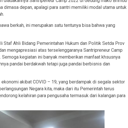
n diadakannya Santripeneur Camp 2022 di Gedung mako Brimob
a dimasa depan, apalagi para santri memiliki modal utama untuk
h.
bawa berkah, ini merupakan satu tentunya bisa bahwa yang
ili Staf Ahli Bidang Pemerintahan Hukum dan Politik Setda Prov
dan mengapresiasi atas terselenggaranya Santripreneur Camp
a. Semoga kegiatan ini banyak memberikan manfaat khsusnya
 hnya pandai berdakwah tetapi juga pandai berbisnis dan
 ekonomi akibat COVID – 19, yang berdampak di segala sektor
rlangsungan Negara kita, maka dari itu Pemerintah terus
dorong kelahiran para pengusaha termasuk dari kalangan para