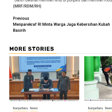
“Santri dikenal memiliki ilmu di ponpes dan memiliki moda
(MRF/RDM/RH)
Continue
Previous
Menparekraf RI Minta Warga Jaga Kebersihan Kubah
Reading
Basirih
MORE STORIES
Banjarbaru
News
Banjarbaru
New