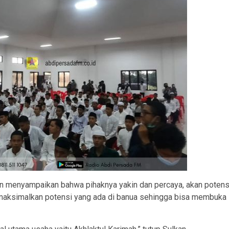
an menyampaikan bahwa pihaknya yakin dan percaya, akan potens
memaksimalkan potensi yang ada di banua sehingga bisa membuka