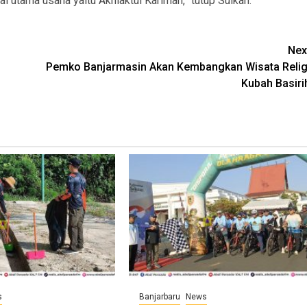
l utama usaha yaitu Akhlaktul Karimah,” tutup Sulkan.
Nex
Pemko Banjarmasin Akan Kembangkan Wisata Relig
Kubah Basiri
s
Banjarbaru
News