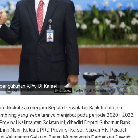
i pengukuhan KPw BI Kalsel
i dikukuhkan menjadi Kepala Perwakilan Bank Indonesia
Sembiring yang sebelumnya menjabat pada periode 2020 –2022.
vinsi Kalimantan Selatan ini, dihadiri Deputi Gubernur Bank
birin Noor, Ketua DPRD Provinsi Kalsel, Supian HK, Pejabat
si Kalimantan Selatan, Badan Musyawarah Perbankan Daerah