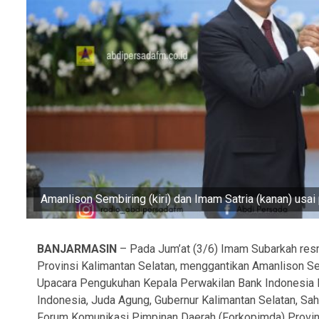
Amanlison Sembiring (kiri) dan Imam Satria (kanan) usa
BANJARMASIN
– Pada Jum’at (3/6) Imam Subarkah resm
Provinsi Kalimantan Selatan, menggantikan Amanlison 
Upacara Pengukuhan Kepala Perwakilan Bank Indonesia Pro
Indonesia, Juda Agung, Gubernur Kalimantan Selatan, Sah
Forum Komunikasi Pimpinan Daerah (Forkopimda) Provin