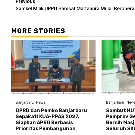
Continue
Previous
Samkel Milik UPPD Samsat Martapura Mulai Beropera
Reading
MORE STORIES
Banjarbaru
News
Banjarbaru
New
DPRD dan Pemko Banjarbaru
Sambut HUT
Sepakati KUA-PPAS 2027,
Pemprov Gel
Siapkan APBD Berbasis
Bersih Masj
Prioritas Pembangunan
Seluruh SK