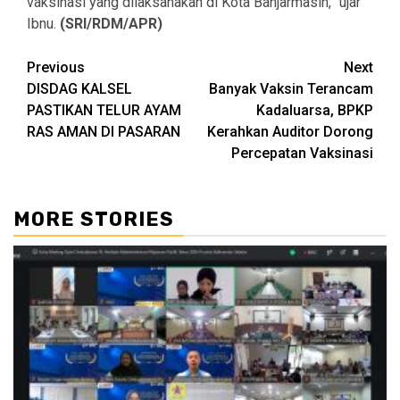
vaksinasi yang dilaksanakan di Kota Banjarmasin,” ujar
Ibnu.
(SRI/RDM/APR)
Continue
Previous
Next
DISDAG KALSEL
Banyak Vaksin Terancam
Reading
PASTIKAN TELUR AYAM
Kadaluarsa, BPKP
RAS AMAN DI PASARAN
Kerahkan Auditor Dorong
Percepatan Vaksinasi
MORE STORIES