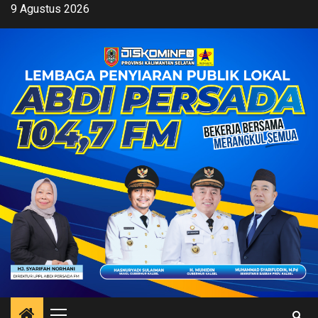
Skip
9 Agustus 2026
to
content